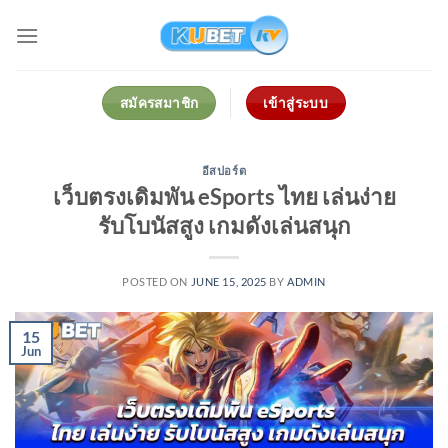
Skip
to
content
สมัครสมาชิก
เข้าสู่ระบบ
อีสปอร์ต
เว็บตรงเดิมพัน eSports ไทย เล่นง่าย
รับโบนัสสูง เกมดังเล่นสนุก
POSTED ON
JUNE 15, 2025
BY
ADMIN
15
Jun