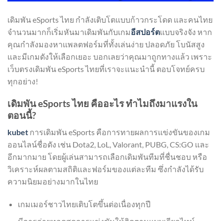
เดิมพัน eSports ไทย กำลังเติบโตแบบก้าวกระโดด และคนไทย
จำนวนมากก็เริ่มหันมาเดิมพันกับเกม
อีสปอร์ต
แบบจริงจัง หาก
คุณกำลังมองหาแพลตฟอร์มที่ทั้งเล่นง่าย ปลอดภัย โบนัสสูง
และมีเกมดังให้เลือกเยอะ บอกเลยว่าคุณมาถูกทางแล้ว เพราะ
เว็บตรงเดิมพัน eSports ไทยที่เราจะแนะนำนี้ ตอบโจทย์ครบ
ทุกอย่าง!
เดิมพัน eSports ไทย คืออะไร ทำไมถึงมาแรงใน
ตอนนี้?
kubet
การเดิมพัน eSports คือการทายผลการแข่งขันของเกม
ออนไลน์ชื่อดัง เช่น Dota2, LoL, Valorant, PUBG, CS:GO และ
อีกมากมาย โดยผู้เล่นสามารถเลือกเดิมพันทีมที่ชื่นชอบ หรือ
วิเคราะห์ผลตามสถิติและฟอร์มของแต่ละทีม ซึ่งกำลังได้รับ
ความนิยมอย่างมากในไทย
เกมเมอร์ชาวไทยเติบโตขึ้นต่อเนื่องทุกปี