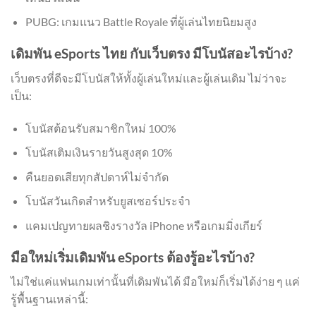
PUBG: เกมแนว Battle Royale ที่ผู้เล่นไทยนิยมสูง
เดิมพัน eSports ไทย กับเว็บตรง มีโบนัสอะไรบ้าง?
เว็บตรงที่ดีจะมีโบนัสให้ทั้งผู้เล่นใหม่และผู้เล่นเดิม ไม่ว่าจะ
เป็น:
โบนัสต้อนรับสมาชิกใหม่ 100%
โบนัสเติมเงินรายวันสูงสุด 10%
คืนยอดเสียทุกสัปดาห์ไม่จำกัด
โบนัสวันเกิดสำหรับยูสเซอร์ประจำ
แคมเปญทายผลชิงรางวัล iPhone หรือเกมมิ่งเกียร์
มือใหม่เริ่มเดิมพัน eSports ต้องรู้อะไรบ้าง?
ไม่ใช่แค่แฟนเกมเท่านั้นที่เดิมพันได้ มือใหม่ก็เริ่มได้ง่าย ๆ แค่
รู้พื้นฐานเหล่านี้: