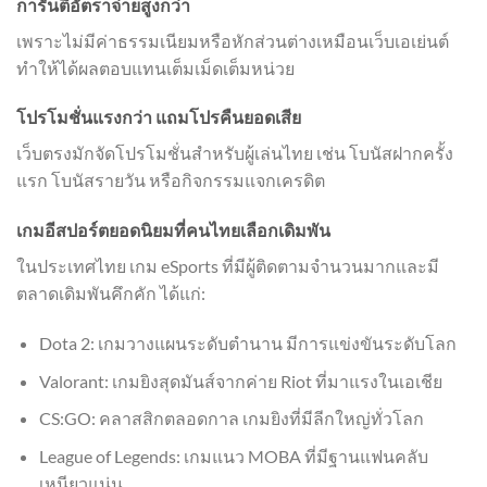
การันตีอัตราจ่ายสูงกว่า
เพราะไม่มีค่าธรรมเนียมหรือหักส่วนต่างเหมือนเว็บเอเย่นต์
ทำให้ได้ผลตอบแทนเต็มเม็ดเต็มหน่วย
โปรโมชั่นแรงกว่า แถมโปรคืนยอดเสีย
เว็บตรงมักจัดโปรโมชั่นสำหรับผู้เล่นไทย เช่น โบนัสฝากครั้ง
แรก โบนัสรายวัน หรือกิจกรรมแจกเครดิต
เกมอีสปอร์ตยอดนิยมที่คนไทยเลือกเดิมพัน
ในประเทศไทย เกม eSports ที่มีผู้ติดตามจำนวนมากและมี
ตลาดเดิมพันคึกคัก ได้แก่:
Dota 2: เกมวางแผนระดับตำนาน มีการแข่งขันระดับโลก
Valorant: เกมยิงสุดมันส์จากค่าย Riot ที่มาแรงในเอเชีย
CS:GO: คลาสสิกตลอดกาล เกมยิงที่มีลีกใหญ่ทั่วโลก
League of Legends: เกมแนว MOBA ที่มีฐานแฟนคลับ
เหนียวแน่น