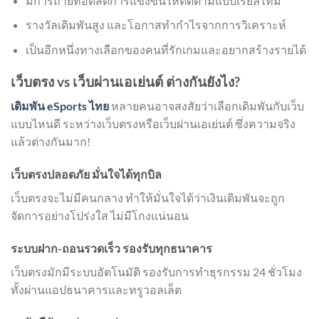
มีการถ่ายทอดสดการแข่งขันให้ติดตามแบบเรียลไทม์
รางวัลเดิมพันสูง และโอกาสทำกำไรจากการวิเคราะห์
เป็นอีกหนึ่งทางเลือกของคนที่รักเกมและอยากสร้างรายได้
เว็บตรง vs เว็บผ่านเอเย่นต์ ต่างกันยังไง?
เดิมพัน eSports ไทย
หลายคนอาจสงสัยว่าเลือกเดิมพันกับเว็บ
แบบไหนดี ระหว่างเว็บตรงหรือเว็บผ่านเอเย่นต์ ซึ่งความจริง
แล้วต่างกันมาก!
เว็บตรงปลอดภัย มั่นใจได้ทุกบิล
เว็บตรงจะไม่มีคนกลาง ทำให้มั่นใจได้ว่าเงินเดิมพันจะถูก
จัดการอย่างโปร่งใส ไม่มีโกงแน่นอน
ระบบฝาก-ถอนรวดเร็ว รองรับทุกธนาคาร
เว็บตรงมักมีระบบอัตโนมัติ รองรับการทำธุรกรรม 24 ชั่วโมง
ทั้งผ่านแอปธนาคารและทรูวอลเล็ต