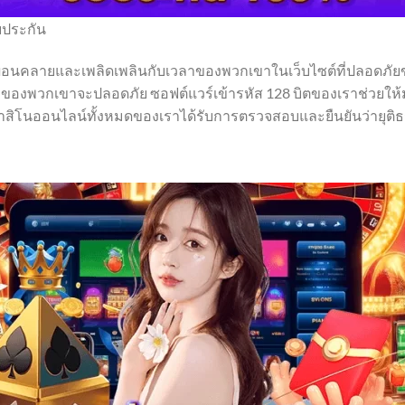
บประกัน
คลายและเพลิดเพลินกับเวลาของพวกเขาในเว็บไซต์ที่ปลอดภัยของเ
ตัวของพวกเขาจะปลอดภัย ซอฟต์แวร์เข้ารหัส 128 บิตของเราช่วยให้มั
าสิโนออนไลน์ทั้งหมดของเราได้รับการตรวจสอบและยืนยันว่ายุติธรร