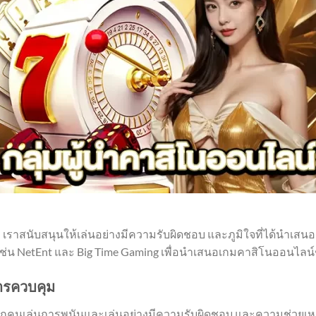
 เราสนับสนุนให้เล่นอย่างมีความรับผิดชอบ และภูมิใจที่ได้นำเสนอเ
น NetEnt และ Big Time Gaming เพื่อนำเสนอเกมคาสิโนออนไลน์
ารควบคุม
ล่นทุกคนเล่นการพนันและเล่นอย่างมีความรับผิดชอบ และความช่วยเหลือ