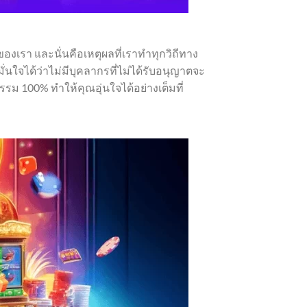
รา และนั่นคือเหตุผลที่เราทำทุกวิถีทาง
่นใจได้ว่าไม่มีบุคลากรที่ไม่ได้รับอนุญาตจะ
ม 100% ทำให้คุณอุ่นใจได้อย่างเต็มที่