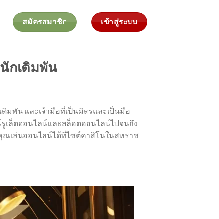
สมัครสมาชิก
เข้าสู่ระบบ
ักเดิมพัน
พัน และเจ้ามือที่เป็นมิตรและเป็นมือ
์รูเล็ตออนไลน์และสล็อตออนไลน์ไปจนถึง
ห้คุณเล่นออนไลน์ได้ที่ไซต์คาสิโนในสหราช