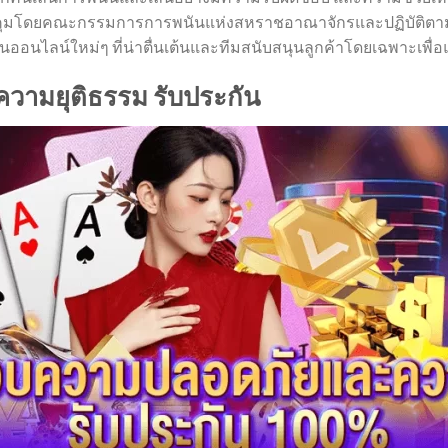
บคุมโดยคณะกรรมการการพนันแห่งสหราชอาณาจักรและปฏิบัติตาม
โนออนไลน์ใหม่ๆ ที่น่าตื่นเต้นและทีมสนับสนุนลูกค้าโดยเฉพาะเพื่อ
ามยุติธรรม รับประกัน