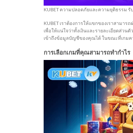
KUBET ความปลอดภัยและความยุติธรรม รั
KUBET เราต้องการให้แขกของเราสามารถผ่อน
เพื่อให้แน่ใจว่าทั้งเงินและรายละเอียดส่วน
เข้าถึงข้อมูลบัญชีของคุณได้ ในขณะที่เกมค
การเลือกเกมที่คุณสามารถทำกำไร