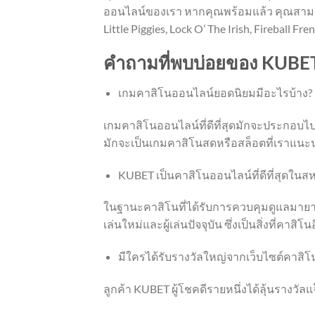
ออนไลน์ของเรา หากคุณพร้อมแล้ว คุณสามารถ
Little Piggies, Lock O’ The Irish, Fireball Fr
คำถามที่พบบ่อยของ KUBE
เกมคาสิโนออนไลน์ยอดนิยมมีอะไรบ้าง?
เกมคาสิโนออนไลน์ที่ดีที่สุดมักจะประกอบไ
มักจะเป็นเกมคาสิโนสดหรือสล็อตที่เราแนะ
KUBET เป็นคาสิโนออนไลน์ที่ดีที่สุดใน
ในฐานะคาสิโนที่ได้รับการควบคุมดูแลมายา
เล่นใหม่และผู้เล่นปัจจุบัน ซึ่งเป็นสิ่งที่คา
มีใครได้รับรางวัลใหญ่จากเว็บไซต์คาสิ
ลูกค้า KUBET ผู้โชคดีรายหนึ่งได้ลุ้นรางวัล