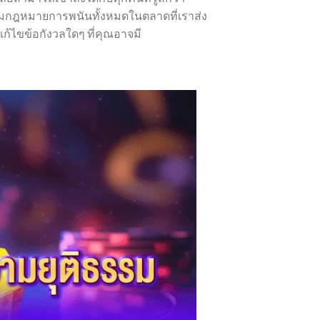
กฎหมายการพนันทั้งหมดในตลาดที่เราส่ง
แก้ไขข้อกังวลใดๆ ที่คุณอาจมี