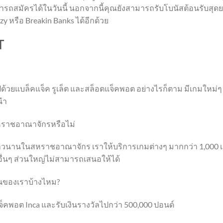
สมัครได้ในวันนี้ นอกจากนี้คุณยังสามารถรับโบนัสต้อนรับสุดยอด
enzy หรือ Breakin Banks ได้อีกด้วย
T
ปด้วยแบล็คแจ็ค รูเล็ต และสล็อตแจ็คพอต อย่างไรก็ตาม มีเกมใหม่
นำ
สหราชอาณาจักรหรือไม่
วนานในสหราชอาณาจักร เราให้บริการเกมต่างๆ มากกว่า 1,000 เ
สิโนอื่นๆ ส่วนใหญ่ไม่สามารถเสนอให้ได้
โนของเราบ้างไหม?
แจ็คพอต Inca และรับเงินรางวัลไปกว่า 500,000 ปอนด์