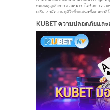
ตนเองสูญเสียการควบคุม เราได้รับการคว
เสริม เรามีความภูมิใจที่จะเสนอทั้งเกมคาสิ
KUBET ความปลอดภัยและคว