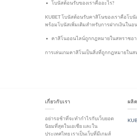
โบนัสต้อนรับของเราคืออะไร?
KUBET โบนัสต้อนรับคาสิโนของเราคือโบนัสสล็
พร้อมโบนัสเพิ่มเติมสำหรับการฝากเงินใน
คาสิโนออนไลน์ถูกกฎหมายในสหราชอาณ
การเล่นเกมคาสิโนเป็นสิ่งที่ถูกกฎหมายใน
เกี่ยวกับเรา
ผลิ
อย่ารอช้าที่จะทำกำไรกับเว็บยอด
KUB
นิยมที่สุดในเอเชีย และใน
ประเทศไทย เราเป็นเว็บที่มีเกมส์