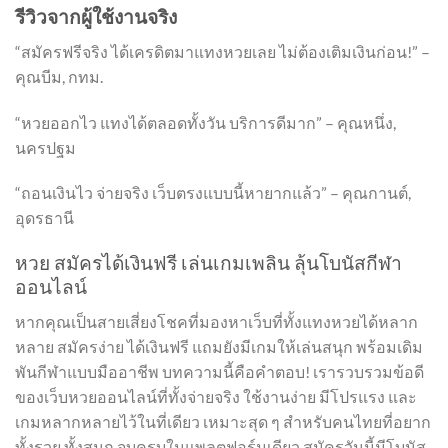
รีวิวจากผู้ใช้งานจริง
“สมัครฟรีจริง ได้เครดิตมาแทงหวยเลย ไม่ต้องเติมเงินก่อน!” –
คุณบีม, กทม.
“หวยออกไว แทงได้ตลอดทั้งวัน บริการดีมาก” – คุณหนึ่ง,
นครปฐม
“ถอนเงินไว จ่ายจริง เว็บตรงแบบนี้หายากแล้ว” – คุณกานต์,
อุดรธานี
หวย สมัครได้เงินฟรี เล่นเกมเพลิน ลุ้นโบนัสกีฬา
ออนไลน์
หากคุณเป็นสายเสี่ยงโชคที่มองหาเว็บที่ทั้งแทงหวยได้หลาก
หลาย สมัครง่าย ได้เงินฟรี แถมยังมีเกมให้เล่นสนุก พร้อมเดิม
พันกีฬาแบบมืออาชีพ บทความนี้คือคำตอบ! เรารวบรวมข้อดี
ของเว็บหวยออนไลน์ที่ทั้งจ่ายจริง ใช้งานง่าย มีโปรแรง และ
เกมหลากหลายไว้ในที่เดียว เหมาะสุด ๆ สำหรับคนไทยที่อยาก
ทั้งรวย ทั้งสนุก จบครบในแพลตฟอร์มเดียว สมัครวันนี้มีโบนัส