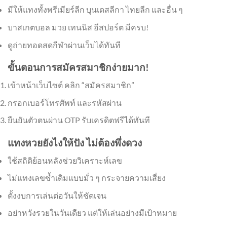
มีให้แทงทั้งพรีเมียร์ลีก บุนเดสลีกา ไทยลีก และอื่น ๆ
บาสเกตบอล มวย เทนนิส อีสปอร์ต มีครบ!
ดูถ่ายทอดสดกีฬาผ่านเว็บได้ทันที
ขั้นตอนการสมัครสมาชิกง่ายมาก!
เข้าหน้าเว็บไซต์ คลิก “สมัครสมาชิก”
กรอกเบอร์โทรศัพท์ และรหัสผ่าน
ยืนยันตัวตนผ่าน OTP รับเครดิตฟรีได้ทันที
แทงหวยยังไงให้ปัง ไม่ต้องพึ่งดวง
ใช้สถิติย้อนหลังช่วยวิเคราะห์เลข
ไม่แทงเลขซ้ำเดิมแบบมั่ว ๆ กระจายความเสี่ยง
ตั้งงบการเล่นต่อวันให้ชัดเจน
อย่าหวังรวยในวันเดียว แต่ให้เล่นอย่างมีเป้าหมาย