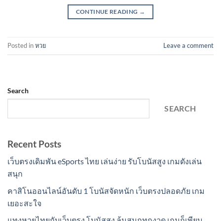
CONTINUE READING
→
Posted in
หวย
Leave a comment
Search
SEARCH
Recent Posts
เว็บตรงเดิมพัน eSports ไทย เล่นง่าย รับโบนัสสูง เกมดังเล่น
สนุก
คาสิโนออนไลน์อันดับ 1 โบนัสจัดหนัก เว็บตรงปลอดภัย เกม
เยอะสะใจ
แทงหวยไทยกับเว็บตรง โบนัสสูง ลุ้นสนุกทุกงวด เกมก็เพียบ