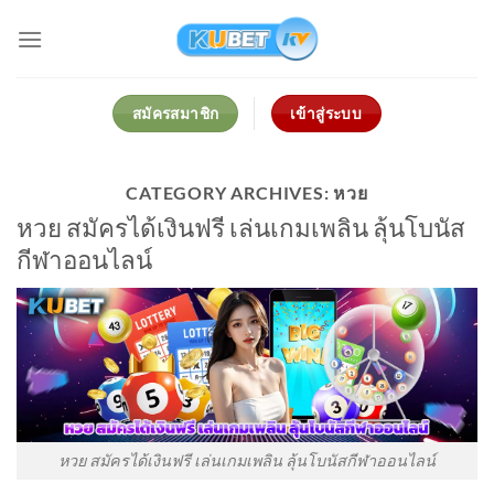
Skip
to
content
สมัครสมาชิก
เข้าสู่ระบบ
CATEGORY ARCHIVES:
หวย
หวย สมัครได้เงินฟรี เล่นเกมเพลิน ลุ้นโบนัส
กีฬาออนไลน์
หวย สมัครได้เงินฟรี เล่นเกมเพลิน ลุ้นโบนัสกีฬาออนไลน์